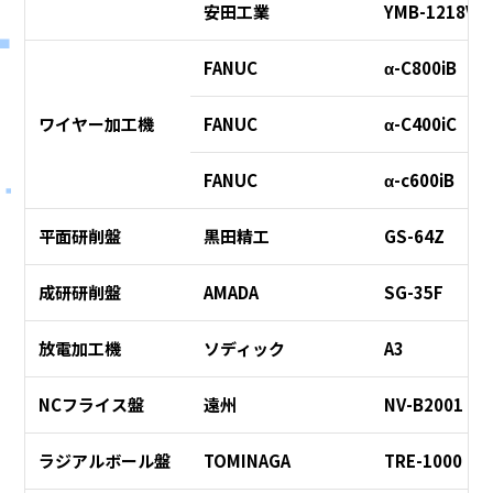
安田工業
YMB-1218V
FANUC
α-C800iB
ワイヤー加工機
FANUC
α-C400iC
FANUC
α-c600iB
平面研削盤
黒田精工
GS-64Z
成研研削盤
AMADA
SG-35F
放電加工機
ソディック
A3
NCフライス盤
遠州
NV-B2001
ラジアルボール盤
TOMINAGA
TRE-1000