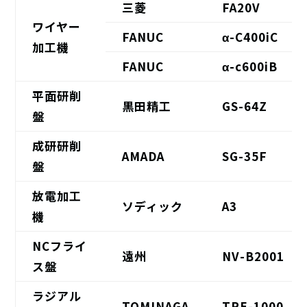
三菱
FA20V
ワイヤー
FANUC
α-C400iC
加工機
FANUC
α-c600iB
平面研削
黒田精工
GS-64Z
盤
成研研削
AMADA
SG-35F
盤
放電加工
ソディック
A3
機
NCフライ
遠州
NV-B2001
ス盤
ラジアル
TOMINAGA
TRE-1000